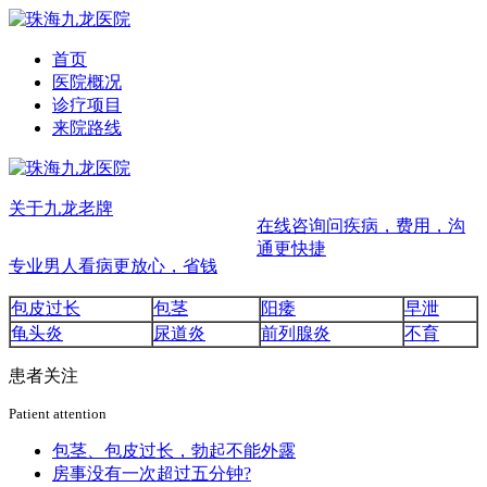
首页
医院概况
诊疗项目
来院路线
关于九龙
老牌
在线咨询
问疾病，费用，沟
通更快捷
专业
男人看病更放心，省钱
包皮过长
包茎
阳痿
早泄
龟头炎
尿道炎
前列腺炎
不育
患者关注
Patient attention
包茎、包皮过长，勃起不能外露
房事没有一次超过五分钟?