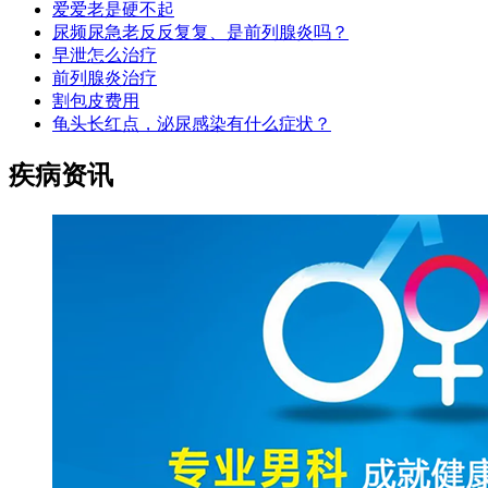
爱爱老是硬不起
尿频尿急老反反复复、是前列腺炎吗？
早泄怎么治疗
前列腺炎治疗
割包皮费用
龟头长红点，泌尿感染有什么症状？
疾病资讯