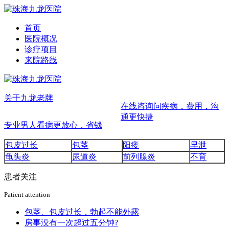
首页
医院概况
诊疗项目
来院路线
关于九龙
老牌
在线咨询
问疾病，费用，沟
通更快捷
专业
男人看病更放心，省钱
包皮过长
包茎
阳痿
早泄
龟头炎
尿道炎
前列腺炎
不育
患者关注
Patient attention
包茎、包皮过长，勃起不能外露
房事没有一次超过五分钟?