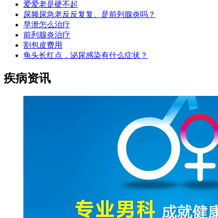
爱爱老是硬不起
尿频尿急老反反复复、是前列腺炎吗？
早泄怎么治疗
前列腺炎治疗
割包皮费用
龟头长红点，泌尿感染有什么症状？
疾病资讯